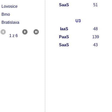
SaaS
51
Lovosice
Brno
U3
Bratislava
IaaS
48
1 z 6
PaaS
139
SaaS
43