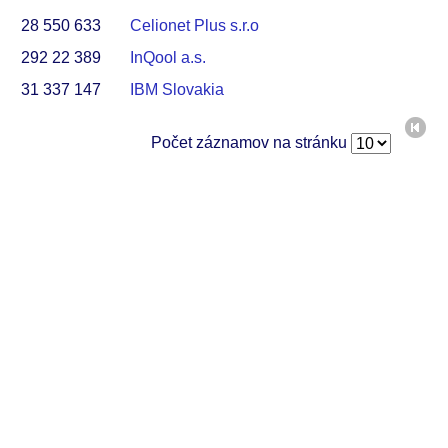
28 550 633
Celionet Plus s.r.o
292 22 389
InQool a.s.
31 337 147
IBM Slovakia
Počet záznamov na stránku