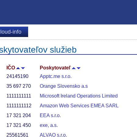
loud-info
kytovateľov služieb
IČO
Poskytovateľ
24145190
Apptc.me s.r.o.
35 697 270
Orange Slovensko a.s
1111111111
Microsoft Ireland Operations Limited
1111111112
Amazon Web Services EMEA SARL
17 321 204
EEA s.r.o.
17 321 450
exe, a.s.
25561561
ALVAO s.r.o.