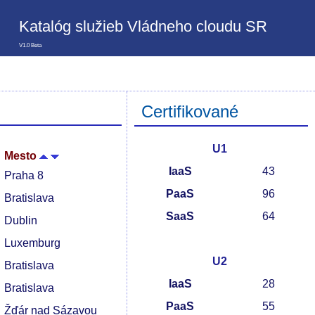
Katalóg služieb Vládneho cloudu SR
V1.0 Beta
Certifikované
U1
Mesto
IaaS
43
Praha 8
PaaS
96
Bratislava
SaaS
64
Dublin
Luxemburg
U2
Bratislava
IaaS
28
Bratislava
PaaS
55
Žďár nad Sázavou