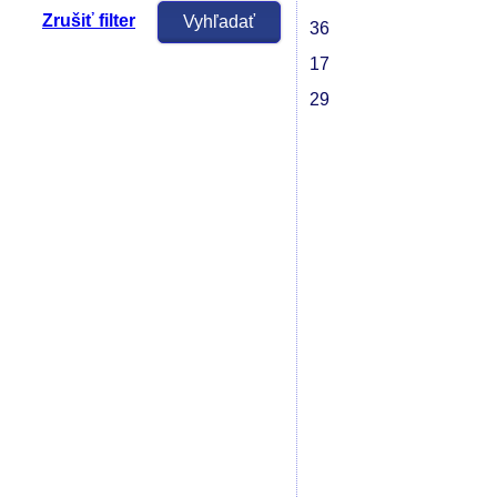
Zrušiť filter
36
17
29